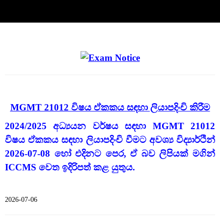
MGMT 21012 විෂය ඒකකය සඳහා ලියාපදිංචි කිරීම
2024/2025 අධ්‍යයන වර්ෂය සඳහා MGMT 21012
විෂය ඒකකය සඳහා ලියාපදිංචි වීමට අවශ්‍ය විද්‍යාර්ථින්
2026-07-08 හෝ එදිනට පෙර, ඒ බව ලිපියක් මගින්
ICCMS වෙත ඉදිරිපත් කළ යුතුය.
2026-07-06